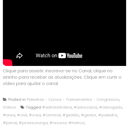
Clique para assistir. Inscreva-se no Canal, clique no
sininho para receber as atualizações. Clique em curtir o
vídeo para ajudar o canal.
Posted in
Palestras - Cursos - Treinamentos - Congressos
,
Vídeos
Tagged
#administrativa
,
#advocacia
,
#advogado
,
#area
,
#civil
,
#crea
,
#criminal
,
#gestão
,
#gestor
,
#palestra
,
#penal
,
#pirassununga
,
#recurso #hidrico
,