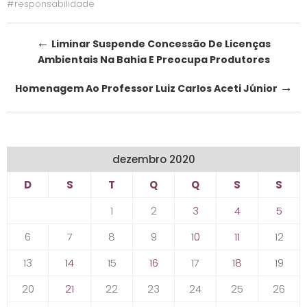
#responsabilidade
Post
←
Liminar Suspende Concessão De Licenças
Ambientais Na Bahia E Preocupa Produtores
navigation
→
Homenagem Ao Professor Luiz Carlos Aceti Júnior
dezembro 2020
D
S
T
Q
Q
S
S
1
2
3
4
5
6
7
8
9
10
11
12
13
14
15
16
17
18
19
20
21
22
23
24
25
26