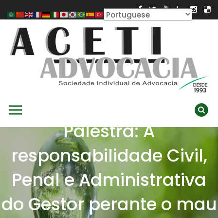
Skip
to
content
ACETI ADVOCACIA
Aceti Advocacia – Assessoria e Consultoria Empresarial
Primary Menu
Ambiental
Palestra: A
responsabilidade Civil,
Penal e Administrativa
do Gestor perante o mau