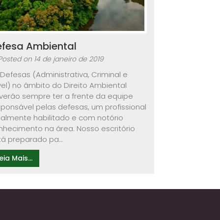
efesa Ambiental
Posted on
14 de janeiro de 2019
 Defesas (Administrativa, Criminal e
vel) no âmbito do Direito Ambiental
verão sempre ter a frente da equipe
sponsável pelas defesas, um profissional
galmente habilitado e com notório
nhecimento na área. Nosso escritório
tá preparado pa...
eia Mais...