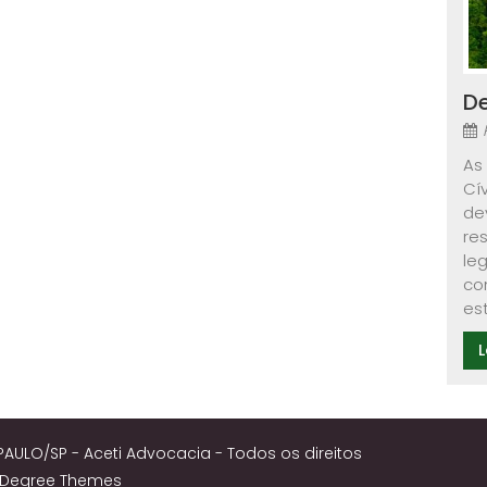
D
As
Cí
de
re
le
co
es
L
PAULO/SP - Aceti Advocacia - Todos os direitos
8Degree Themes