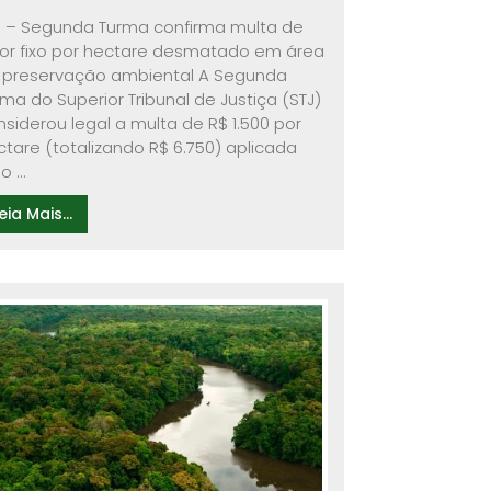
J – Segunda Turma confirma multa de
lor fixo por hectare desmatado em área
 preservação ambiental A Segunda
rma do Superior Tribunal de Justiça (STJ)
nsiderou legal a multa de R$ 1.500 por
ctare (totalizando R$ 6.750) aplicada
o ...
eia Mais...