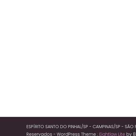
ESPÍRITO SANTO DO PINHAL/SP - CAMPINAS/SP - SÃO 
Reservados -
WordPress Theme :
Eightlaw Lite
by 