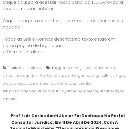
Clique aqui para acessar nosso canal do TELEGRAM para
receber nossas notícias.
Clique aqui para cadastrar seu e-mail e receber nossas
notícias.
Todas as Leis e Normas descritas no texto estão em
nossa página de
Legislação
e Normas Infralegais
Posted in
Notícias
Tagged
#aceti
,
#acetiadvocacia
,
#acetiadvogados
,
#advocacia
,
#advogado
,
#agricultor
,
#agro
,
#agronegocio
,
#ambiental
,
#direitoambiental
,
#hipossuficiência
,
#ibama
,
#law
,
#meioambiente
,
#mineração
,
#multa
Post
←
Prof. Luiz Carlos Aceti Júnior Foi Destaque No Portal
Consultor Jurídico, Em 11 De Abril De 2024, Com A
navigation
Seguinte Manchete: “Desapropriação Pressupõe