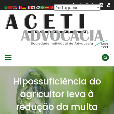
Skip
to
content
ACETI ADVOCACIA
Aceti Advocacia – Assessoria e Consultoria Empresarial
Primary Menu
Ambiental
Hipossuficiência do
agricultor leva à
redução da multa