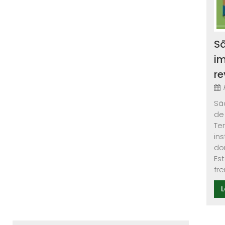
Sã
im
r
Sã
de
Te
in
do
Es
fre
L