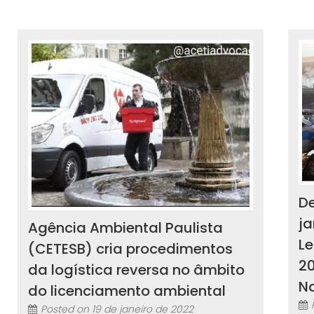
De
ja
Agência Ambiental Paulista
Le
(CETESB) cria procedimentos
20
da logística reversa no âmbito
Na
do licenciamento ambiental
Posted on
19 de janeiro de 2022