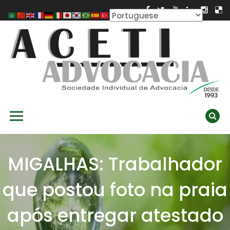
Skip
to
content
ACETI ADVOCACIA
Aceti Advocacia – Assessoria e Consultoria Empresarial
Primary Menu
Ambiental
MIGALHAS: Trabalhador
que postou foto na praia
após entregar atestado