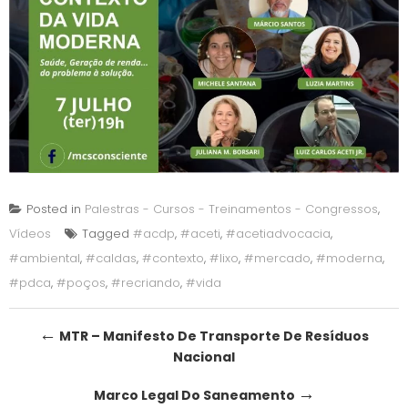
Posted in
Palestras - Cursos - Treinamentos - Congressos
,
Vídeos
Tagged
#acdp
,
#aceti
,
#acetiadvocacia
,
#ambiental
,
#caldas
,
#contexto
,
#lixo
,
#mercado
,
#moderna
,
#pdca
,
#poços
,
#recriando
,
#vida
Post
←
MTR – Manifesto De Transporte De Resíduos
Nacional
navigation
→
Marco Legal Do Saneamento