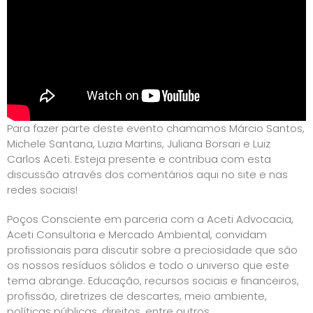
Para fazer parte deste evento chamamos Márcio Santos,
Michele Santana, Luzia Martins, Juliana Borsari e Luiz
Carlos Aceti. Esteja presente e contribua com esta
discussão através dos comentários aqui no site e nas
redes sociais!
Poços Consciente em parceria com a Aceti Advocacia,
Aceti Consultoria e Mercado Ambiental, convidam
profissionais para discutir sobre a preciosidade que são
os nossos resíduos sólidos e todo o universo que este
tema abrange. Educação, recursos sociais e financeiros,
profissão, diretrizes de descartes, meio ambiente,
políticas públicas, direitos, entre outros.