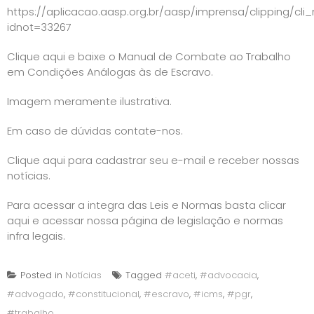
https://aplicacao.aasp.org.br/aasp/imprensa/clipping/cli_
idnot=33267
Clique aqui e baixe o
Manual de Combate ao Trabalho
em Condições Análogas às de Escravo
.
Imagem meramente ilustrativa.
Em caso de dúvidas contate-nos.
Clique aqui para cadastrar seu e-mail e receber nossas
notícias.
Para acessar a integra das Leis e Normas basta
clicar
aqui e acessar nossa página de legislação e normas
infra legais
.
Posted in
Notícias
Tagged
#aceti
,
#advocacia
,
#advogado
,
#constitucional
,
#escravo
,
#icms
,
#pgr
,
#trabalho