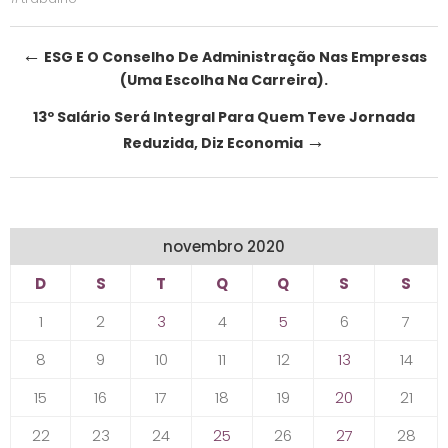
Post
←
ESG E O Conselho De Administração Nas Empresas
(Uma Escolha Na Carreira).
navigation
13º Salário Será Integral Para Quem Teve Jornada
→
Reduzida, Diz Economia
novembro 2020
D
S
T
Q
Q
S
S
1
2
3
4
5
6
7
8
9
10
11
12
13
14
15
16
17
18
19
20
21
22
23
24
25
26
27
28