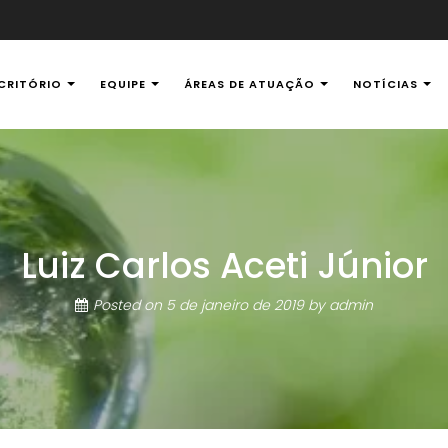
CRITÓRIO
EQUIPE
ÁREAS DE ATUAÇÃO
NOTÍCIAS
al Ambiental
Luiz Carlos Aceti Júnior
Posted on
5 de janeiro de 2019
by
admin