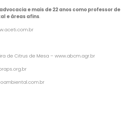
 advocacia e mais de 22 anos como professor de
l e áreas afins
.
.aceti.com.br
ira de Citrus de Mesa –
www.abcm.agr.br
raps.org.br
oambiental.com.br