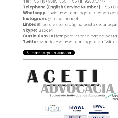
Tel:
+55 (19) 98115.1355 | +55 (11) 92007.7777
Telephone (English Service Number):
+55 (19
Whatsapp:
Envie uma mensagem clicando aqui
Instagram:
@luizcarlosaceti
Linkedin:
para visitar a página basta clicar aqui!
Skype:
luizaceti
Curriculum Lattes:
para visitar a página basta 
Twitter:
Mande-me uma mensagem via Twitter cli