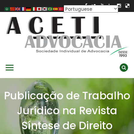
Skip
to
content
ACETI ADVOCACIA
Aceti Advocacia – Assessoria e Consultoria Empresarial
Primary Menu
Ambiental
Publicação de Trabalho
Jurídico na Revista
Síntese de Direito