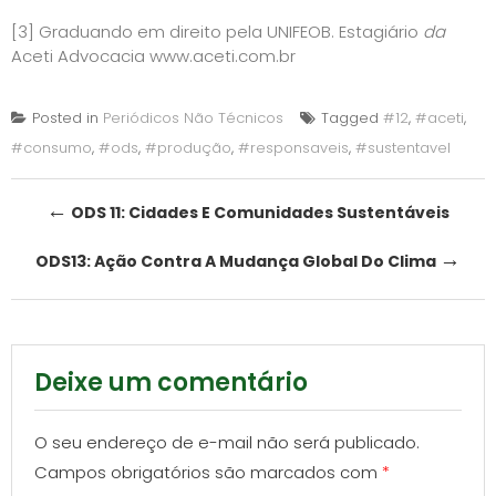
[3]
Graduando em direito pela UNIFEOB. Estagiário
da
Aceti Advocacia
www.aceti.com.br
Posted in
Periódicos Não Técnicos
Tagged
#12
,
#aceti
,
#consumo
,
#ods
,
#produção
,
#responsaveis
,
#sustentavel
Post
←
ODS 11: Cidades E Comunidades Sustentáveis
navigation
→
ODS13: Ação Contra A Mudança Global Do Clima
Deixe um comentário
O seu endereço de e-mail não será publicado.
Campos obrigatórios são marcados com
*