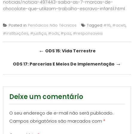
noticias/noticia-497443-saiba-as-7-marcas-de-
chocolate-que-utilizam-trabalho-escravo-infantil.html
Posted in
Periódicos Não Técnicos
Tagged
#16
,
#aceti
,
#instituições
,
#justiça
,
#ods
,
#paz
,
#responsaveis
Post
←
ODS 15: Vida Terrestre
navigation
→
ODS 17: Parcerias E Meios De Implementação
Deixe um comentário
O seu endereço de e-mail não será publicado.
Campos obrigatórios são marcados com
*