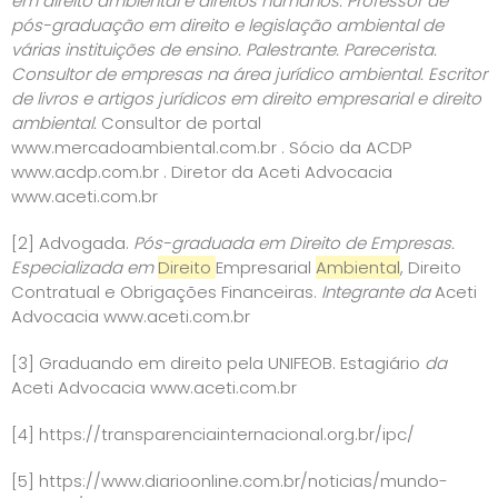
em direito ambiental e direitos humanos. Professor de
pós-graduação em direito e legislação ambiental de
várias instituições de ensino. Palestrante. Parecerista.
Consultor de empresas na área jurídico ambiental. Escritor
de livros e artigos jurídicos em direito empresarial e direito
ambiental.
Consultor de portal
www.mercadoambiental.com.br
. Sócio da ACDP
www.acdp.com.br
. Diretor da Aceti Advocacia
www.aceti.com.br
[2]
Advogada.
Pós-graduada em Direito de Empresas.
Especializada em
Direito
Empresarial
Ambiental
, Direito
Contratual e Obrigações Financeiras.
Integrante da
Aceti
Advocacia
www.aceti.com.br
[3]
Graduando em direito pela UNIFEOB. Estagiário
da
Aceti Advocacia
www.aceti.com.br
[4]
https://transparenciainternacional.org.br/ipc/
[5]
https://www.diarioonline.com.br/noticias/mundo-