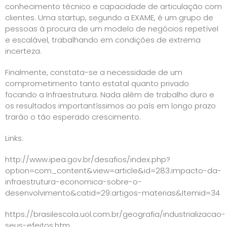
conhecimento técnico e capacidade de articulação com
clientes. Uma startup, segundo a EXAME, é um grupo de
pessoas à procura de um modelo de negócios repetível
e escalável, trabalhando em condições de extrema
incerteza.
Finalmente, constata-se a necessidade de um
comprometimento tanto estatal quanto privado
focando a Infraestrutura. Nada além de trabalho duro e
os resultados importantíssimos ao país em longo prazo
trarão o tão esperado crescimento.
Links:
http://www.ipea.gov.br/desafios/index.php?
option=com_content&view=article&id=283:impacto-da-
infraestrutura-economica-sobre-o-
desenvolvimento&catid=29:artigos-materias&Itemid=34
https://brasilescola.uol.com.br/geografia/industrializacao-
seus-efeitos.htm