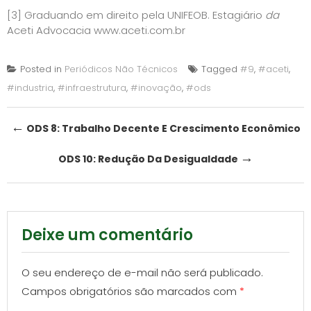
[3]
Graduando em direito pela UNIFEOB. Estagiário
da
Aceti Advocacia
www.aceti.com.br
Posted in
Periódicos Não Técnicos
Tagged
#9
,
#aceti
,
#industria
,
#infraestrutura
,
#inovação
,
#ods
Post
←
ODS 8: Trabalho Decente E Crescimento Econômico
navigation
→
ODS 10: Redução Da Desigualdade
Deixe um comentário
O seu endereço de e-mail não será publicado.
Campos obrigatórios são marcados com
*