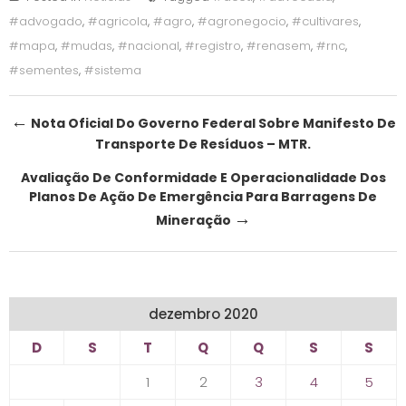
#advogado
,
#agricola
,
#agro
,
#agronegocio
,
#cultivares
,
#mapa
,
#mudas
,
#nacional
,
#registro
,
#renasem
,
#rnc
,
#sementes
,
#sistema
Post
←
Nota Oficial Do Governo Federal Sobre Manifesto De
Transporte De Resíduos – MTR.
navigation
Avaliação De Conformidade E Operacionalidade Dos
Planos De Ação De Emergência Para Barragens De
→
Mineração
dezembro 2020
D
S
T
Q
Q
S
S
1
2
3
4
5