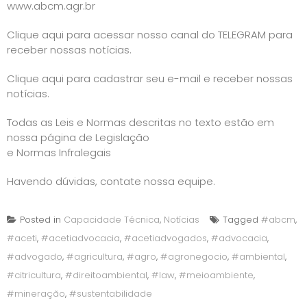
www.abcm.agr.br
Clique aqui para acessar nosso canal do TELEGRAM para
receber nossas notícias.
Clique aqui para cadastrar seu e-mail e receber nossas
notícias.
Todas as Leis e Normas descritas no texto estão em
nossa página de
Legislação
e Normas Infralegais
Havendo dúvidas, contate nossa equipe.
Posted in
Capacidade Técnica
,
Notícias
Tagged
#abcm
,
#aceti
,
#acetiadvocacia
,
#acetiadvogados
,
#advocacia
,
#advogado
,
#agricultura
,
#agro
,
#agronegocio
,
#ambiental
,
#citricultura
,
#direitoambiental
,
#law
,
#meioambiente
,
#mineração
,
#sustentabilidade