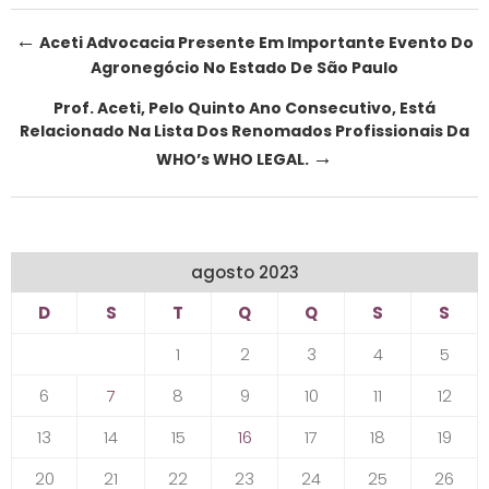
Post
←
Aceti Advocacia Presente Em Importante Evento Do
Agronegócio No Estado De São Paulo
navigation
Prof. Aceti, Pelo Quinto Ano Consecutivo, Está
Relacionado Na Lista Dos Renomados Profissionais Da
→
WHO’s WHO LEGAL.
agosto 2023
D
S
T
Q
Q
S
S
1
2
3
4
5
6
7
8
9
10
11
12
13
14
15
16
17
18
19
20
21
22
23
24
25
26