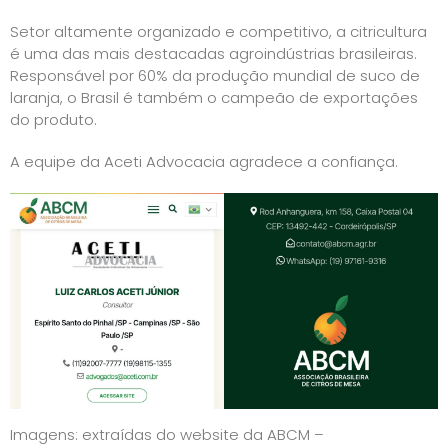
Setor altamente organizado e competitivo, a citricultura
é uma das mais destacadas agroindústrias brasileiras.
Responsável por 60% da produção mundial de suco de
laranja, o Brasil é também o campeão de exportações
do produto.
A equipe da Aceti Advocacia agradece a confiança.
Imagens: extraídas do website da ABCM –