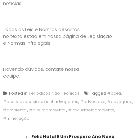
notícias.
Todas as Leis e Normas descritas
no texto estão em nossa página de
Legislação
e Normas Infralegais
Havendo dúvidas, contate nossa
equipe.
Posted in
Periódicos Não Técnicos
Tagged
#aceti
,
#acetiadvocacia
,
#acetiadvogados
,
#advocacia
,
#advogado
,
#ambiental
,
#direitoambiental
,
#law
,
#meioambiente
,
#mineração
Post
←
Feliz Natal E Um Próspero Ano Novo