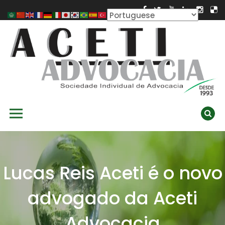
Skip
to
content
ACETI ADVOCACIA
Aceti Advocacia – Assessoria e Consultoria Empresarial
Primary Menu
Ambiental
Lucas Reis Aceti é o novo
advogado da Aceti
Advocacia