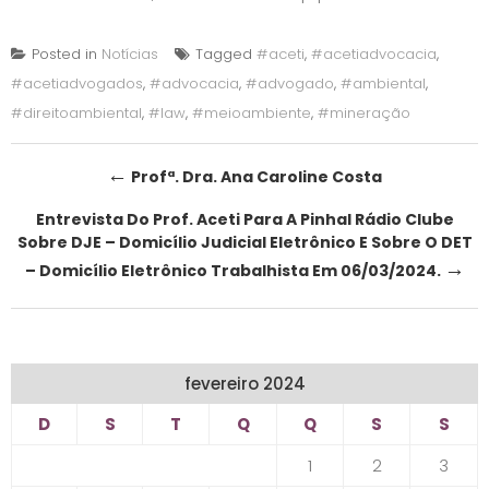
Posted in
Notícias
Tagged
#aceti
,
#acetiadvocacia
,
#acetiadvogados
,
#advocacia
,
#advogado
,
#ambiental
,
#direitoambiental
,
#law
,
#meioambiente
,
#mineração
Post
←
Profª. Dra. Ana Caroline Costa
navigation
Entrevista Do Prof. Aceti Para A Pinhal Rádio Clube
Sobre DJE – Domicílio Judicial Eletrônico E Sobre O DET
→
– Domicílio Eletrônico Trabalhista Em 06/03/2024.
fevereiro 2024
D
S
T
Q
Q
S
S
1
2
3