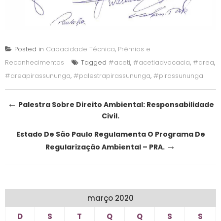
Posted in
Capacidade Técnica
,
Prêmios e
Reconhecimentos
Tagged
#aceti
,
#acetiadvocacia
,
#area
,
#areapirassununga
,
#palestrapirassununga
,
#pirassununga
Post
←
Palestra Sobre Direito Ambiental: Responsabilidade
Civil.
navigation
Estado De São Paulo Regulamenta O Programa De
→
Regularização Ambiental – PRA.
março 2020
D
S
T
Q
Q
S
S