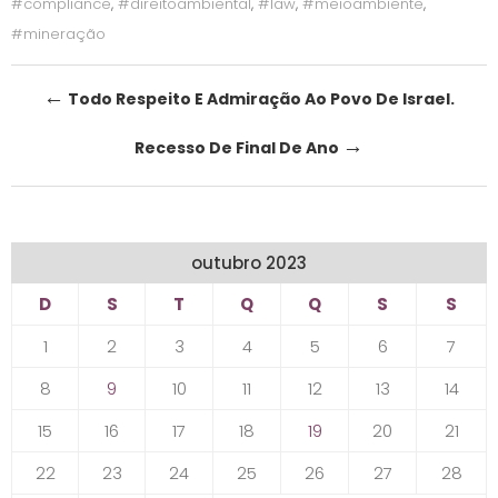
#compliance
,
#direitoambiental
,
#law
,
#meioambiente
,
#mineração
Post
←
Todo Respeito E Admiração Ao Povo De Israel.
navigation
→
Recesso De Final De Ano
outubro 2023
D
S
T
Q
Q
S
S
1
2
3
4
5
6
7
8
9
10
11
12
13
14
15
16
17
18
19
20
21
22
23
24
25
26
27
28