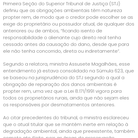
Primeira Seção do Superior Tribunal de Justiça (STJ)
definiu que as obrigações ambientais têm natureza
propter rem, de modo que o credor pode escolher se as
exige do proprietário ou possuidor atual, de qualquer dos
anteriores ou de ambos, “ficando isento de
responsabilidade o alienante cujo direito real tenha
cessado antes da causação do dano, desde que para
ele não tenha concorrido, direta ou indiretamente”.
Segundo a relatora, ministra Assusete Magalhães, esse
entendimento já estava consolidado na Súmula 623, que
se baseou na jurisprudência do STJ segundo a qual a
obrigação de reparação dos danos ambientais é
propter rem, uma vez que a Lei 8.171/1991 vigora para
todos os proprietários rurais, ainda que não sejam eles
os responsáveis por desmatamentos anteriores.
Ao citar precedentes do tribunal, a ministra esclareceu
que o atual titular que se mantém inerte em relação à
degradação ambiental, ainda que preexistente, também
comete ato ilícito, pois as áreas de preservação