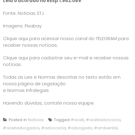
Leia o acórdão no REsp 1.962.089
.
Fonte: Noticias STJ
Imagens: Pixabay
Clique aqui para acessar nosso canal do TELEGRAM para
receber nossas notícias.
Clique aqui para cadastrar seu e-mail e receber nossas
notícias.
Todas as Leis e Normas descritas no texto estão em
nossa página de
Legislação
e Normas Infralegais
Havendo dúvidas, contate nossa equipe.
Posted in
Notícias
Tagged
#aceti
,
#acetiadvocacia
,
#acetiadvogados
,
#advocacia
,
#advogado
,
#ambiental
,