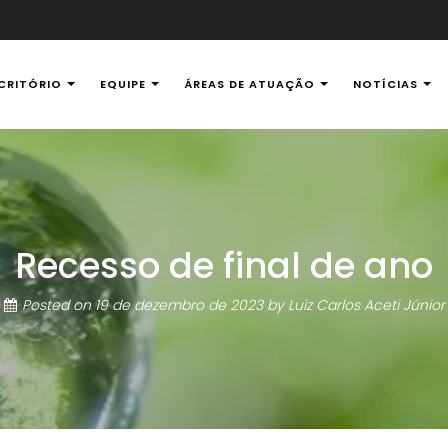
CRITÓRIO
EQUIPE
ÁREAS DE ATUAÇÃO
NOTÍCIAS
al Ambiental
Recesso de final de ano
Posted on
19 de dezembro de 2023
by
Luiz Carlos Aceti Júnior