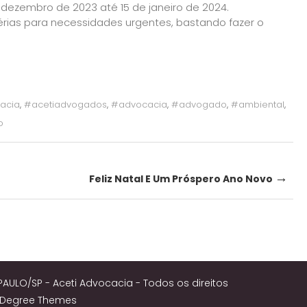
dezembro de 2023 até 15 de janeiro de 2024.
érias para necessidades urgentes, bastando fazer o
acia
,
#acetiadvogados
,
#advocacia
,
#advogado
,
#ambiental
,
o
→
Feliz Natal E Um Próspero Ano Novo
PAULO/SP - Aceti Advocacia - Todos os direitos
8Degree Themes