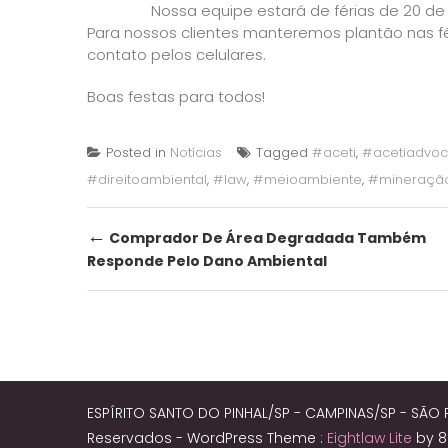
Nossa equipe estará de férias de 20 de 
Para nossos clientes manteremos plantão nas f
contato pelos celulares.
Boas festas para todos!
Posted in
Notícias
Tagged
#aceti
,
#acetiadvoc
#direitoambiental
,
#law
,
#meioambiente
,
#mineraçã
Post
←
Comprador De Área Degradada Também
Responde Pelo Dano Ambiental
navigation
ESPÍRITO SANTO DO PINHAL/SP - CAMPINAS/SP - SÃO 
Reservados -
WordPress Theme :
Eightlaw Lite
by 