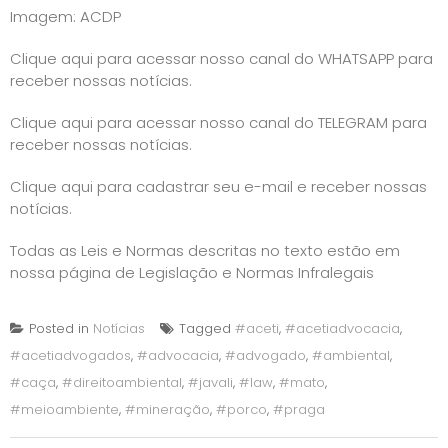
Imagem:
ACDP
Clique aqui para acessar nosso canal do WHATSAPP para
receber nossas notícias.
Clique aqui para acessar nosso canal do TELEGRAM para
receber nossas notícias.
Clique aqui para cadastrar seu e-mail e receber nossas
notícias.
Todas as Leis e Normas descritas no texto estão em
nossa página de
Legislação e Normas Infralegais
Posted in
Notícias
Tagged
#aceti
,
#acetiadvocacia
,
#acetiadvogados
,
#advocacia
,
#advogado
,
#ambiental
,
#caça
,
#direitoambiental
,
#javali
,
#law
,
#mato
,
#meioambiente
,
#mineração
,
#porco
,
#praga