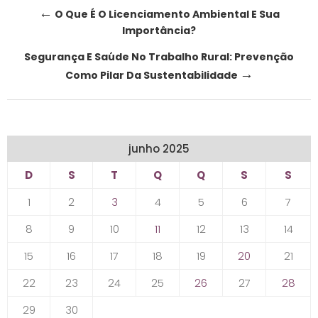
Post
←
O Que É O Licenciamento Ambiental E Sua
Importância?
navigation
Segurança E Saúde No Trabalho Rural: Prevenção
→
Como Pilar Da Sustentabilidade
junho 2025
D
S
T
Q
Q
S
S
1
2
3
4
5
6
7
8
9
10
11
12
13
14
15
16
17
18
19
20
21
22
23
24
25
26
27
28
29
30