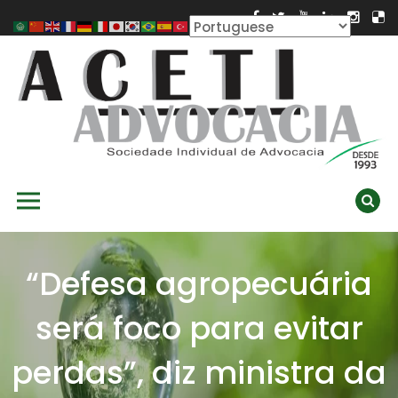
Skip
to
content
ACETI ADVOCACIA
Aceti Advocacia – Assessoria e Consultoria Empresarial
Primary Menu
Ambiental
“Defesa agropecuária
será foco para evitar
perdas”, diz ministra da