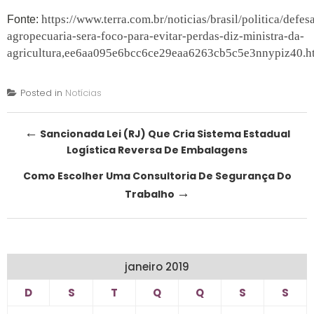
https://www.terra.com.br/noticias/brasil/politica/defes
Fonte:
agropecuaria-sera-foco-para-evitar-perdas-diz-ministra-da-
agricultura,ee6aa095e6bcc6ce29eaa6263cb5c5e3nnypiz40.h
Posted in
Notícias
Post
←
Sancionada Lei (RJ) Que Cria Sistema Estadual
Logística Reversa De Embalagens
navigation
Como Escolher Uma Consultoria De Segurança Do
→
Trabalho
janeiro 2019
D
S
T
Q
Q
S
S