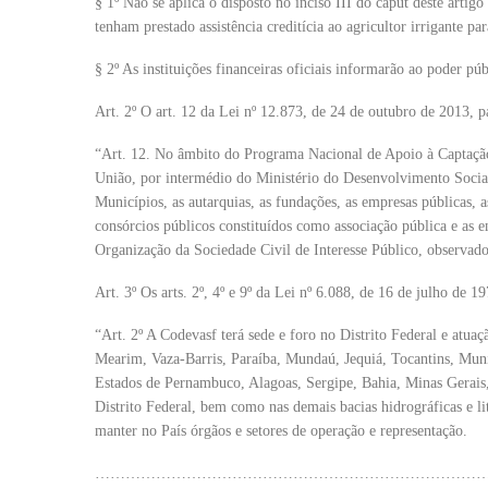
§ 1º Não se aplica o disposto no inciso III do caput deste artigo
tenham prestado assistência creditícia ao agricultor irrigante p
§ 2º As instituições financeiras oficiais informarão ao poder púb
Art. 2º O art. 12 da Lei nº 12.873, de 24 de outubro de 2013, p
“Art. 12. No âmbito do Programa Nacional de Apoio à Captação
União, por intermédio do Ministério do Desenvolvimento Social,
Municípios, as autarquias, as fundações, as empresas públicas, 
consórcios públicos constituídos como associação pública e as e
Organização da Sociedade Civil de Interesse Público, observado
Art. 3º Os arts. 2º, 4º e 9º da Lei nº 6.088, de 16 de julho de 1
“Art. 2º A Codevasf terá sede e foro no Distrito Federal e atuaç
Mearim, Vaza-Barris, Paraíba, Mundaú, Jequiá, Tocantins, Mun
Estados de Pernambuco, Alagoas, Sergipe, Bahia, Minas Gerais,
Distrito Federal, bem como nas demais bacias hidrográficas e li
manter no País órgãos e setores de operação e representação.
…………………………………………………………………………