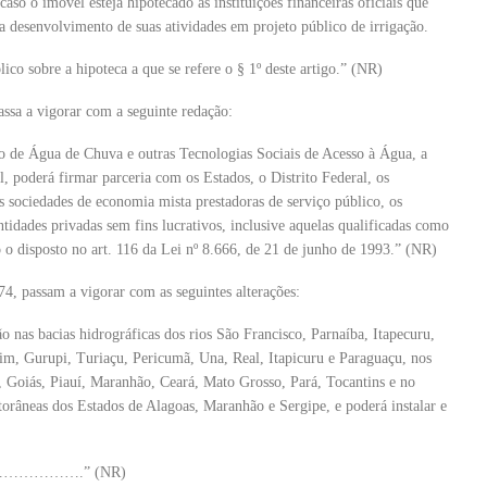
 caso o imóvel esteja hipotecado às instituições financeiras oficiais que
ara desenvolvimento de suas atividades em projeto público de irrigação.
lico sobre a hipoteca a que se refere o § 1º deste artigo.” (NR)
assa a vigorar com a seguinte redação:
 de Água de Chuva e outras Tecnologias Sociais de Acesso à Água, a
 poderá firmar parceria com os Estados, o Distrito Federal, os
as sociedades de economia mista prestadoras de serviço público, os
ntidades privadas sem fins lucrativos, inclusive aquelas qualificadas como
 o disposto no art. 116 da Lei nº 8.666, de 21 de junho de 1993.” (NR)
974, passam a vigorar com as seguintes alterações:
ão nas bacias hidrográficas dos rios São Francisco, Parnaíba, Itapecuru,
im, Gurupi, Turiaçu, Pericumã, Una, Real, Itapicuru e Paraguaçu, nos
 Goiás, Piauí, Maranhão, Ceará, Mato Grosso, Pará, Tocantins e no
torâneas dos Estados de Alagoas, Maranhão e Sergipe, e poderá instalar e
……….” (NR)