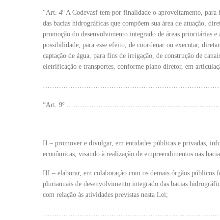
“Art. 4º A Codevasf tem por finalidade o aproveitamento, para fi
das bacias hidrográficas que compõem sua área de atuação, dire
promoção do desenvolvimento integrado de áreas prioritárias e a
possibilidade, para esse efeito, de coordenar ou executar, diret
captação de água, para fins de irrigação, de construção de can
eletrificação e transportes, conforme plano diretor, em articul
…………………………………………………………………………
“Art. 9º ………………………………………………………
…………………………………………………………………
II – promover e divulgar, em entidades públicas e privadas, info
econômicas, visando à realização de empreendimentos nas bacia
III – elaborar, em colaboração com os demais órgãos públicos fe
plurianuais de desenvolvimento integrado das bacias hidrográfic
com relação às atividades previstas nesta Lei;
…………………………………………………………………………