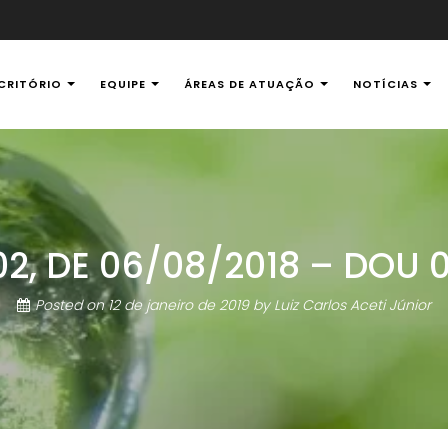
CRITÓRIO
EQUIPE
ÁREAS DE ATUAÇÃO
NOTÍCIAS
al Ambiental
.702, DE 06/08/2018 – DOU 
Posted on
12 de janeiro de 2019
by
Luiz Carlos Aceti Júnior