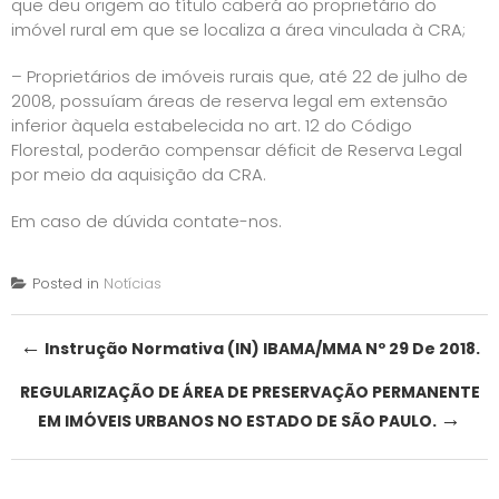
que deu origem ao título caberá ao proprietário do
imóvel rural em que se localiza a área vinculada à CRA;
– Proprietários de imóveis rurais que, até 22 de julho de
2008, possuíam áreas de reserva legal em extensão
inferior àquela estabelecida no art. 12 do Código
Florestal, poderão compensar déficit de Reserva Legal
por meio da aquisição da CRA.
Em caso de dúvida contate-nos.
Posted in
Notícias
Post
←
Instrução Normativa (IN) IBAMA/MMA Nº 29 De 2018.
navigation
REGULARIZAÇÃO DE ÁREA DE PRESERVAÇÃO PERMANENTE
→
EM IMÓVEIS URBANOS NO ESTADO DE SÃO PAULO.