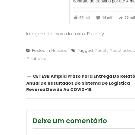
Imagem do inicio do texto: Pixabay
Posted in
Notícias
Tagged
#aceti
,
#acetiadvoc
#trabalho
Post
←
CETESB Amplia Prazo Para Entrega Do Relató
Anual De Resultados Do Sistema De Logística
navigation
Reversa Devido Ao COVID-19.
Deixe um comentário