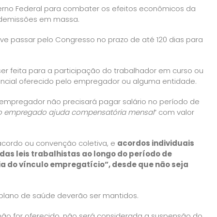
erno Federal para combater os efeitos econômicos da
r demissões em massa.
eve passar pelo Congresso no prazo de até 120 dias para
r feita para a participação do trabalhador em curso ou
encial oferecido pelo empregador ou alguma entidade.
empregador não precisará pagar salário no período de
o empregado ajuda compensatória mensal
” com valor
cordo ou convenção coletiva, e
acordos individuais
as leis trabalhistas ao longo do período de
a do vínculo empregatício”, desde que não seja
plano de saúde deverão ser mantidos.
ão for oferecido, não será considerada a suspensão do