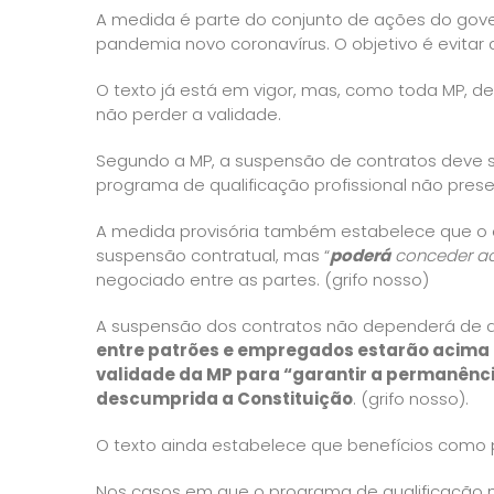
A medida é parte do conjunto de ações do gov
pandemia novo coronavírus. O objetivo é evita
O texto já está em vigor, mas, como toda MP, d
não perder a validade.
Segundo a MP, a suspensão de contratos deve se
programa de qualificação profissional não pres
A medida provisória também estabelece que o 
suspensão contratual, mas “
poderá
conceder a
negociado entre as partes. (grifo nosso)
A suspensão dos contratos não dependerá de a
entre patrões e empregados estarão acima d
validade da MP para “garantir a permanênci
descumprida a Constituição
. (grifo nosso).
O texto ainda estabelece que benefícios como 
Nos casos em que o programa de qualificação n