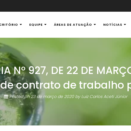
CRITÓRIO
EQUIPE
ÁREAS DE ATUAÇÃO
NOTÍCIAS
al Ambiental
A Nº 927, DE 22 DE MARÇO
de contrato de trabalho 
Posted on
23 de março de 2020
by
Luiz Carlos Aceti Júnior