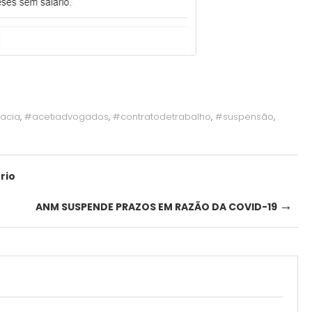
acia
,
#acetiadvogados
,
#contratodetrabalho
,
#suspensão
,
rio
→
ANM SUSPENDE PRAZOS EM RAZÃO DA COVID-19