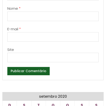
Nome
*
E-mail
*
Site
setembro 2020
D
S
T
Q
Q
S
S