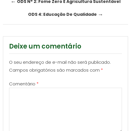
Post
←
ODS N° 2: Fome Zero E Agricultura Sustentável
navigation
→
ODS 4: Educação De Qualidade
Deixe um comentário
O seu endereço de e-mail não será publicado.
Campos obrigatórios são marcados com
*
Comentário
*