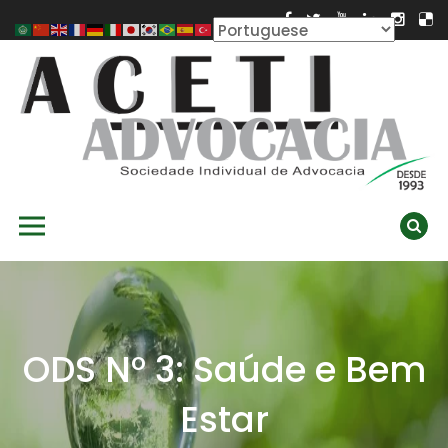
Skip
to
content
ACETI ADVOCACIA
Aceti Advocacia – Assessoria e Consultoria Empresarial
Primary Menu
Ambiental
ODS N° 3: Saúde e Bem
Estar