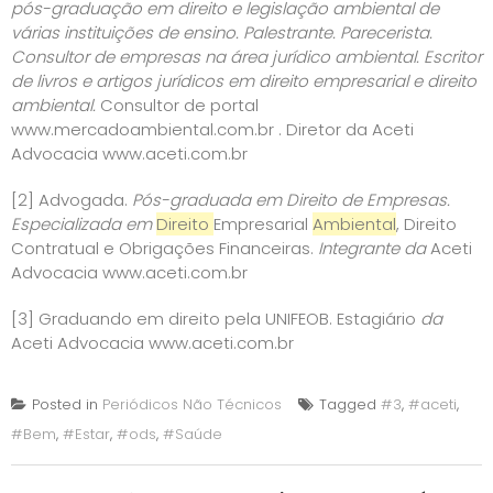
pós-graduação em direito e legislação ambiental de
várias instituições de ensino. Palestrante. Parecerista.
Consultor de empresas na área jurídico ambiental. Escritor
de livros e artigos jurídicos em direito empresarial e direito
ambiental.
Consultor de portal
www.mercadoambiental.com.br
. Diretor da Aceti
Advocacia
www.aceti.com.br
[2]
Advogada.
Pós-graduada em Direito de Empresas.
Especializada em
Direito
Empresarial
Ambiental
, Direito
Contratual e Obrigações Financeiras.
Integrante
da
Aceti
Advocacia
www.aceti.com.br
[3]
Graduando em direito pela UNIFEOB. Estagiário
da
Aceti Advocacia
www.aceti.com.br
Posted in
Periódicos Não Técnicos
Tagged
#3
,
#aceti
,
#Bem
,
#Estar
,
#ods
,
#Saúde