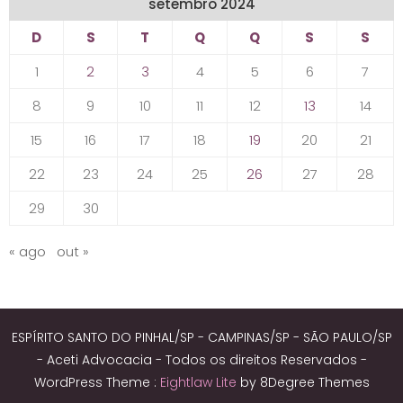
setembro 2024
D
S
T
Q
Q
S
S
1
2
3
4
5
6
7
8
9
10
11
12
13
14
15
16
17
18
19
20
21
22
23
24
25
26
27
28
29
30
« ago
out »
ESPÍRITO SANTO DO PINHAL/SP - CAMPINAS/SP - SÃO PAULO/SP
- Aceti Advocacia - Todos os direitos Reservados -
WordPress Theme :
Eightlaw Lite
by 8Degree Themes