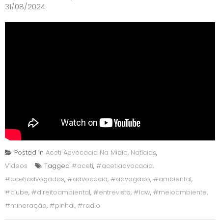
31/08/2024.
Posted in
Aceti Advocacia Na Mídia
,
Notícias
,
Vídeos
Tagged
#aceti
,
#acetiadvocacia
,
#acetiadvogados
,
#advocacia
,
#advogado
,
#ambiental
,
#clube
,
#direitoambiental
,
#entrevista
,
#law
,
#meioambiente
,
#mineração
,
#pinhal
,
#radio