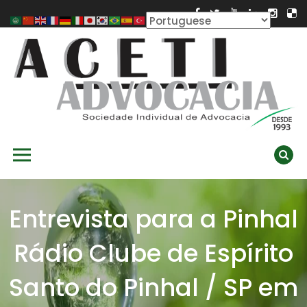
Skip
to
content
ACETI ADVOCACIA
Aceti Advocacia – Assessoria e Consultoria Empresarial
Primary Menu
Ambiental
Entrevista para a Pinhal
Rádio Clube de Espírito
Santo do Pinhal / SP em