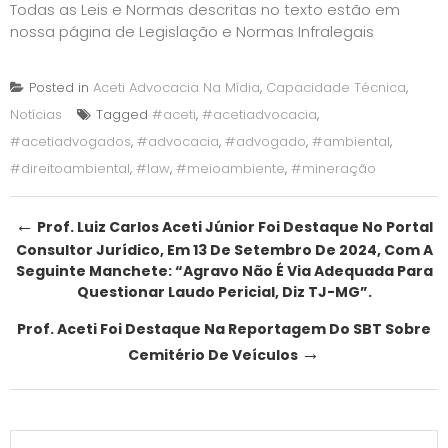
Todas as Leis e Normas descritas no texto estão em
nossa página de
Legislação e Normas Infralegais
Posted in
Aceti Advocacia Na Mídia
,
Capacidade Técnica
,
Notícias
Tagged
#aceti
,
#acetiadvocacia
,
#acetiadvogados
,
#advocacia
,
#advogado
,
#ambiental
,
#direitoambiental
,
#law
,
#meioambiente
,
#mineração
Post
←
Prof. Luiz Carlos Aceti Júnior Foi Destaque No Portal
Consultor Jurídico, Em 13 De Setembro De 2024, Com A
navigation
Seguinte Manchete: “Agravo Não É Via Adequada Para
Questionar Laudo Pericial, Diz TJ-MG”.
Prof. Aceti Foi Destaque Na Reportagem Do SBT Sobre
→
Cemitério De Veículos