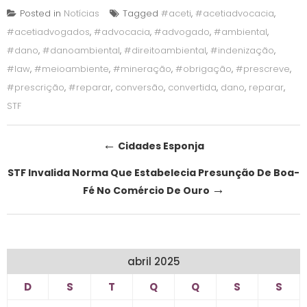
Posted in
Notícias
Tagged
#aceti
,
#acetiadvocacia
,
#acetiadvogados
,
#advocacia
,
#advogado
,
#ambiental
,
#dano
,
#danoambiental
,
#direitoambiental
,
#indenização
,
#law
,
#meioambiente
,
#mineração
,
#obrigação
,
#prescreve
,
#prescrição
,
#reparar
,
conversão
,
convertida
,
dano
,
reparar
,
STF
Post
←
Cidades Esponja
navigation
STF Invalida Norma Que Estabelecia Presunção De Boa-
→
Fé No Comércio De Ouro
abril 2025
D
S
T
Q
Q
S
S