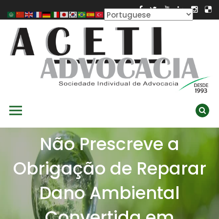
Skip
to
content
ACETI ADVOCACIA
Aceti Advocacia – Assessoria e Consultoria Empresarial
Primary Menu
Ambiental
Não Prescreve a
Obrigação de Reparar
Dano Ambiental
Convertida em