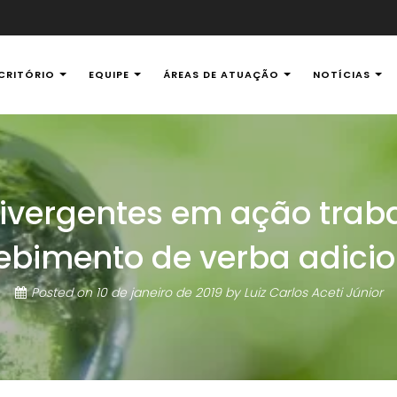
CRITÓRIO
EQUIPE
ÁREAS DE ATUAÇÃO
NOTÍCIAS
al Ambiental
ivergentes em ação traba
ebimento de verba adicio
Posted on
10 de janeiro de 2019
by
Luiz Carlos Aceti Júnior