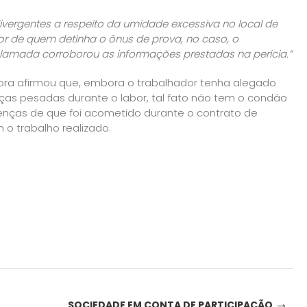
ergentes a respeito da umidade excessiva no local de
or de quem detinha o ônus de prova, no caso, o
amada corroborou as informações prestadas na perícia.”
ra afirmou que, embora o trabalhador tenha alegado
ças pesadas durante o labor, tal fato não tem o condão
enças de que foi acometido durante o contrato de
o trabalho realizado.
→
SOCIEDADE EM CONTA DE PARTICIPAÇÃO