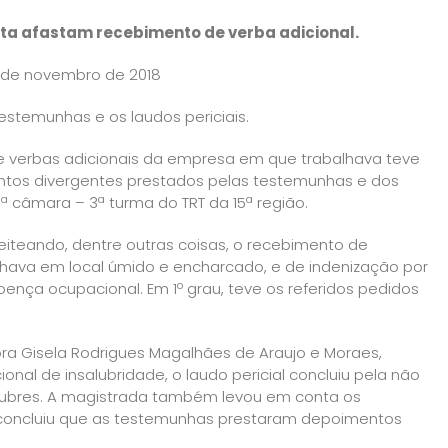
ta afastam recebimento de verba adicional.
2 de novembro de 2018
estemunhas e os laudos periciais.
e verbas adicionais da empresa em que trabalhava teve
ntos divergentes prestados pelas testemunhas e dos
5ª câmara – 3ª turma do TRT da 15ª região.
eiteando, dentre outras coisas, o recebimento de
alhava em local úmido e encharcado, e de indenização por
ença ocupacional. Em 1º grau, teve os referidos pedidos
ra Gisela Rodrigues Magalhães de Araujo e Moraes,
ional de insalubridade, o laudo pericial concluiu pela não
lubres. A magistrada também levou em conta os
concluiu que as testemunhas prestaram depoimentos