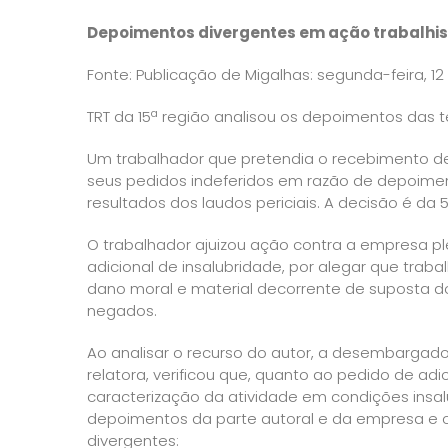
Depoimentos divergentes em ação trabalhis
Fonte:
Publicação de Migalhas
: segunda-feira, 1
TRT da 15ª região analisou os depoimentos das t
Um trabalhador que pretendia o recebimento d
seus pedidos indeferidos em razão de depoime
resultados dos laudos periciais. A decisão é da 
O trabalhador ajuizou ação contra a empresa pl
adicional de insalubridade, por alegar que trab
dano moral e material decorrente de suposta do
negados.
Ao analisar o recurso do autor, a desembargado
relatora, verificou que, quanto ao pedido de adic
caracterização da atividade em condições insa
depoimentos da parte autoral e da empresa e 
divergentes: