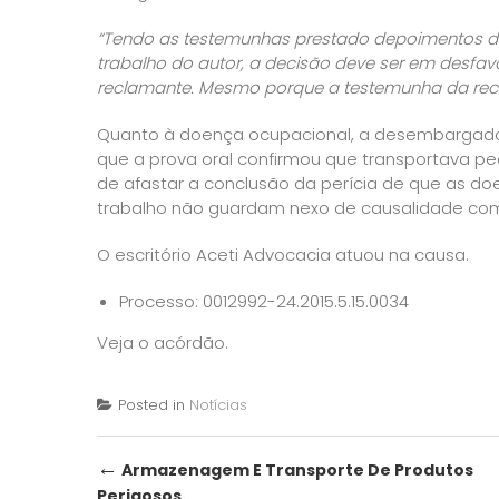
“Tendo as testemunhas prestado depoimentos div
trabalho do autor, a decisão deve ser em desfav
reclamante. Mesmo porque a testemunha da recl
Quanto à doença ocupacional, a desembargado
que a prova oral confirmou que transportava pe
de afastar a conclusão da perícia de que as do
trabalho não guardam nexo de causalidade com 
O escritório Aceti Advocacia atuou na causa.
Processo:
0012992-24.2015.5.15.0034
Veja o
acórdão
.
Posted in
Notícias
Post
←
Armazenagem E Transporte De Produtos
Perigosos.