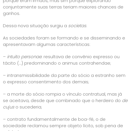
porque eram irmãos, mas sim porque explorando
conjuntamente suas terras teriam maiores chances de
ganhos.
Dessa nova situação surgiu a
societas
.
As sociedades foram se formando e se disseminando e
apresentavam algumas características:
–
intuito personae
: resultava de convênio expresso ou
tácito (…) predominando o animus contrahendae;
– intransmissibilidade da parte do sócio a estranho sem
o expresso consentimento dos demais;
– a morte do sócio rompia o vínculo contratual, mas já
se aceitava, desde que combinado que o herdeiro do
de
cujus
o sucederia;
– contrato fundamentalmente de boa-fé, o de
sociedade reclamou sempre objeto lícito, sob pena de