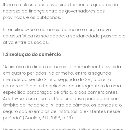
Itália e a classe dos cavaleiros formou os quadros da
nobreza da finança entre os governadores das
províncias e os publicanos.
Intensificou-se o comércio bancário e surgiu nova
característica na sociedade: a solidariedade passiva e a
ativa entre os sócios.
1.2 Evolução do comércio
“A história do direito comercial é normalmente dividida
em quatro períodos. No primeiro, entre a segunda
metade do século XII e a segunda do XVI, o direito
comercial é o direito aplicável aos integrantes de uma
específica corporação de ofício, a dos comerciantes.
Adota-se, assim, um critério subjetivo para definir seu
âmbito de incidência. A letra de câmbio, os bancos e o
seguro são exemplos de institutos já existentes nesse
período” (Coelho, F.U., 1998, p. 13).
Nessa primeira etapa, a península itálica serviu de pano