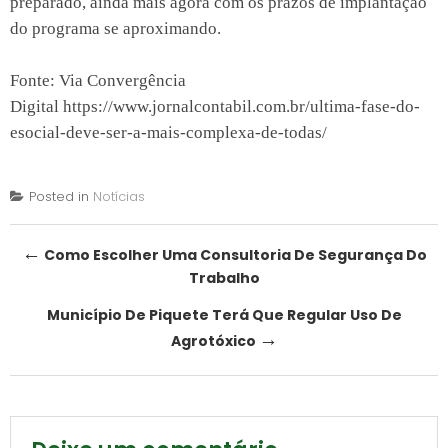
preparado, ainda mais agora com os prazos de implantação
do programa se aproximando.
Fonte: Via Convergência
Digital
https://www.jornalcontabil.com.br/ultima-fase-do-
esocial-deve-ser-a-mais-complexa-de-todas/
Posted in
Notícias
Post
←
Como Escolher Uma Consultoria De Segurança Do
Trabalho
navigation
Município De Piquete Terá Que Regular Uso De
→
Agrotóxico