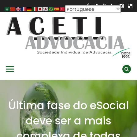
Skip
to
content
ACETI ADVOCACIA
Aceti Advocacia – Assessoria e Consultoria Empresarial
Primary Menu
Ambiental
Última fase do eSocial
deve ser a mais
complexa de todas