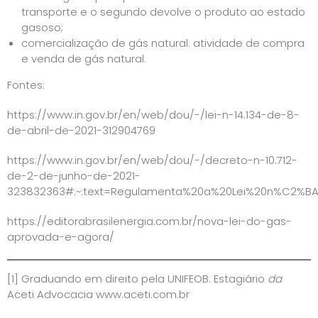
transporte e o segundo devolve o produto ao estado
gasoso;
comercialização de gás natural: atividade de compra
e venda de gás natural.
Fontes:
https://www.in.gov.br/en/web/dou/-/lei-n-14.134-de-8-
de-abril-de-2021-312904769
https://www.in.gov.br/en/web/dou/-/decreto-n-10.712-
de-2-de-junho-de-2021-
323832363#:~:text=Regulamenta%20a%20Lei%20n%C2%
https://editorabrasilenergia.com.br/nova-lei-do-gas-
aprovada-e-agora/
[1]
Graduando em direito pela UNIFEOB. Estagiário
da
Aceti Advocacia
www.aceti.com.br