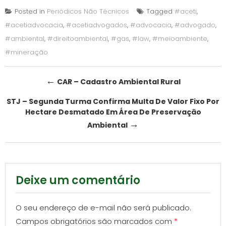
Posted in
Periódicos Não Técnicos
Tagged
#aceti
,
#acetiadvocacia
,
#acetiadvogados
,
#advocacia
,
#advogado
,
#ambiental
,
#direitoambiental
,
#gas
,
#law
,
#meioambiente
,
#mineração
Post
←
CAR – Cadastro Ambiental Rural
navigation
STJ – Segunda Turma Confirma Multa De Valor Fixo Por
Hectare Desmatado Em Área De Preservação
→
Ambiental
Deixe um comentário
O seu endereço de e-mail não será publicado.
Campos obrigatórios são marcados com
*