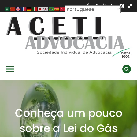
Skip
to
content
ACETI ADVOCACIA
Aceti Advocacia – Assessoria e Consultoria Empresarial
Primary Menu
Ambiental
Conheça um pouco
sobre a Lei do Gás