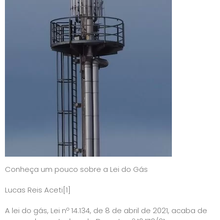
Conheça um pouco sobre a Lei do Gás
Lucas Reis Aceti
[1]
A lei do gás, Lei nº 14.134, de 8 de abril de 2021, acaba de