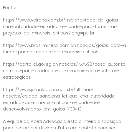
Fontes:
https://www.veirano.com.br/midia/estado-de-goias-
cria-autoridade-estadual-e-fundo-para-fomentar-
projetos-de-minerais-criticos?lang=pt-br
https://www.brasilmineral.com.br/noticias/goias-aprova-
fundo-para-a-cadeia-de-minerais-criticos
https://portal.al.go.leg.br/noticias/157598/casa-autoriza-
normas-para-producao-de-minerais-para-setores-
estrategicos
https://www.jornalopcao.com.br/ultimas-
noticias/caiado-sanciona-lei-que-cria-autoridade-
estadual-de-minerais-criticos-e-fundo-de-
desenvolvimento-em-goias-739413
A equipe da Aceti Advocacia está à inteira disposição
para esclarecer dúvidas. Entre em contato conosco!