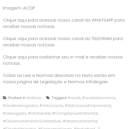
Imagem:
ACDP
Clique aqui para acessar nosso canal do WHATSAPP para
receber nossas notícias.
Clique aqui para acessar nosso canal do TELEGRAM para
receber nossas notícias.
Clique aqui para cadastrar seu e-mail e receber nossas
notícias.
Todas as Leis e Normas descritas no texto estão em
nossa página de
Legislação e Normas Infralegais
Posted in
Notícias
Tagged
#aceti
,
#acetiadvocacia
,
#acetiadvogados
,
#advocacia
,
#AdvocaciaEmpresarial
,
#advogado
,
#ambiental
,
#ComplianceAmbiental
,
#DesenvolvimentoSustentável
,
#direitoambiental
,
#DireitoMinerário
,
#EconomiaVerde
,
#Indústria4_0
,