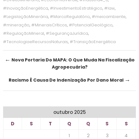
#InovaçãoEnergética
,
#InvestimentoEstratégico
,
#law
,
#LegislaçãoMinerária
,
#MarcoRegulatório
,
#meioambiente
,
#mineração
,
#MineraisCríticos
,
#PotencialGeológico
,
#RegulaçãoMineral
,
#SegurançaJurídica
,
#TecnologiaeRecursosNaturais
,
#TransiçãoEnergética
Post
←
Nova Portaria Do MAPA: O Que Muda Na Fiscalização
Agropecuária?
navigation
→
Racismo É Causa De Indenização Por Dano Moral
outubro 2025
D
S
T
Q
Q
S
S
1
2
3
4