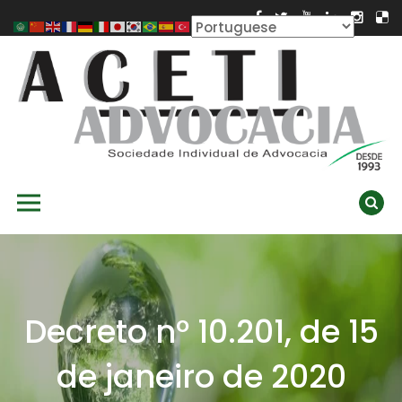
Skip
to
content
ACETI ADVOCACIA
Aceti Advocacia – Assessoria e Consultoria Empresarial
Primary Menu
Ambiental
Decreto nº 10.201, de 15
de janeiro de 2020