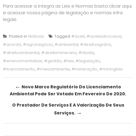
Para acessar a integra as Leis e Normas basta
clicar aqui
e acessar nossa página de legislação e normas infra
legais
.
Posted in
Notícias
Tagged
#aceti
,
#acetiadvocacia
,
#acordo
,
#agronegócio
,
#ambiental
,
#direitoagrário
,
#direitoambiental
,
#direitominerario
,
#divida
,
#environmentallaw
,
#gestão
,
#law
,
#legislação
,
#licenciamento
,
#meioambiente
,
#mineração
,
#mininglaw
Post
←
Novo Marco Regulatório Do Licenciamento
Ambiental Pode Ser Votado Em Fevereiro De 2020.
navigation
O Prestador De Serviços E A Valorização De Seus
→
Serviços.