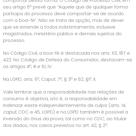
comportar dessa forma. O Código de Processo Civil, em
seu artigo 5º prevê que “Aquele que de qualquer forma
participa do processo deve comportar-se de acordo
com a boa-fé”. Não se trata de opção, mas de dever
que se estende a todos indistintamente, inclusive
magistrados, ministério público e demais sujeitos do
processo.
No Código Civil, a boa-fé é destacada nos arts. 113, 187 e
422. No Código de Defesa do Consumidor, destacam-se
os artigos 4º, III e 51, IV.
Na LGPD, arts. 6º, Caput; 7º, § 3º e 52, §1º, II.
Vale lembrar que a responsabilidade nas relações de
consumo é objetiva, isto é, a responsabilidade em
indenizar existe independentemente de culpa (arts. 14,
caput
, CDC e 45, LGPD) e na LGPD também é possível a
inversão do ônus da prova, tal como no CDC, ao titular
dos dados, nos casos previstos no art. 42, § 2º.