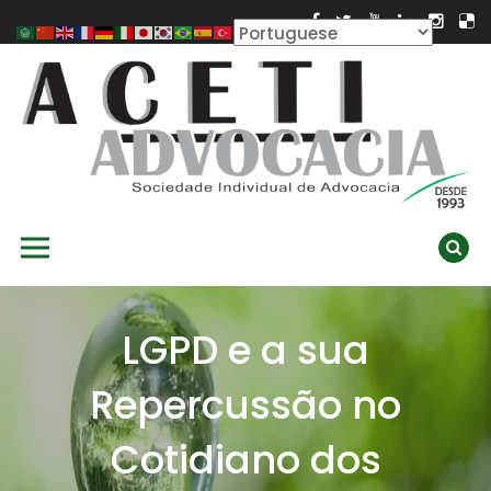
Skip
to
content
ACETI ADVOCACIA
Aceti Advocacia – Assessoria e Consultoria Empresarial
Primary Menu
Ambiental
LGPD e a sua
Repercussão no
Cotidiano dos