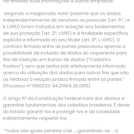
ter enviado suas informações a outras empresas.
Segundo a magistrada, está “patente que os dados
independentemente de sensíveis ou pessoais (art. 5º, I e
II, LGPD) foram tratados em violação aos fundamentos
de sua proteção (art. 2º, LGPD) e à finalidade específica,
explícita e informada ao seu titular (art. 6º, I, LGPD). O
contrato firmado entre as partes prescreveu apenas a
possibilidade de inclusão de dados do requerente para
fins de inserção em banco de dados (“Cadastro
Positivo”), sem que tenha sido efetivamente informado
acerca da utilização dos dados para outros fins que não
os relativos à relação jurídica firmada entre as partes.”
(Processo nº 1080233-94.2019.8.26.0100).
O artigo 5º da Constituição Federal trata dos direitos e
garantias fundamentais dos cidadãos brasileiros. É dever
do Estado garanti-los e protegê-los e da sociedade
indistintamente respeitá-los.
“Todos são iguais perante a lei …, garantindo-se … a