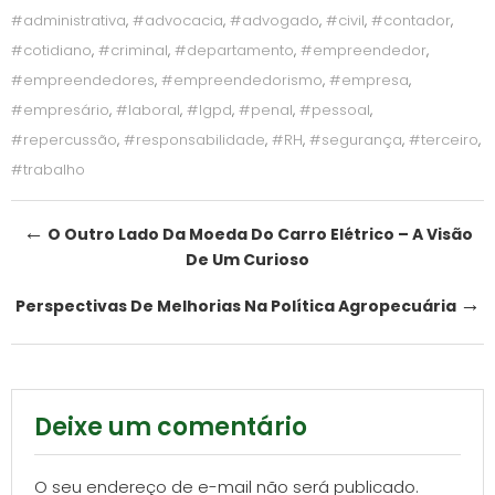
#administrativa
,
#advocacia
,
#advogado
,
#civil
,
#contador
,
#cotidiano
,
#criminal
,
#departamento
,
#empreendedor
,
#empreendedores
,
#empreendedorismo
,
#empresa
,
#empresário
,
#laboral
,
#lgpd
,
#penal
,
#pessoal
,
#repercussão
,
#responsabilidade
,
#RH
,
#segurança
,
#terceiro
,
#trabalho
Post
←
O Outro Lado Da Moeda Do Carro Elétrico – A Visão
De Um Curioso
navigation
→
Perspectivas De Melhorias Na Política Agropecuária
Deixe um comentário
O seu endereço de e-mail não será publicado.