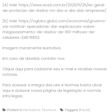
[4]
Vide:
https://www.aceti.com.br/2020/11/25/lei-geral-
de-protecao-de-dados-no-dia-a-dia-das-empresas/
[5]
Vide:
https://oglobo.globo.com/economia/governo-
vai-notificar-operadoras-dar-explicacoes-sobre-
megavazamento-de-dados-de-100-milhoes-de-
celulares-24878602
Imagem meramente ilustrativa.
Em caso de dúvidas contate-nos.
Clique aqui para cadastrar seu e-mail e receber nossas
notícias.
Para acessar a integra das Leis e Normas basta
clicar
aqui e acessar nossa página de legislação e normas
infra legais
.
Posted in
Periódicos Técnicos
Tagged
#aceti
,