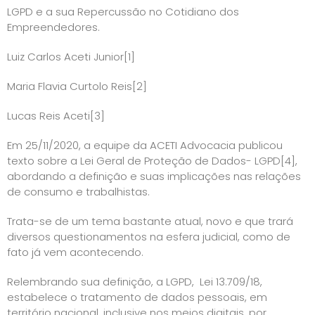
LGPD e a sua Repercussão no Cotidiano dos
Empreendedores.
Luiz Carlos Aceti Junior
[1]
Maria Flavia Curtolo Reis
[2]
Lucas Reis Aceti
[3]
Em 25/11/2020, a equipe da ACETI Advocacia publicou
texto sobre a Lei Geral de Proteção de Dados- LGPD
[4]
,
abordando a definição e suas implicações nas relações
de consumo e trabalhistas.
Trata-se de um tema bastante atual, novo e que trará
diversos questionamentos na esfera judicial, como de
fato já vem acontecendo.
Relembrando sua definição, a LGPD, Lei 13.709/18,
estabelece o tratamento de dados pessoais, em
território nacional, inclusive nos meios digitais, por