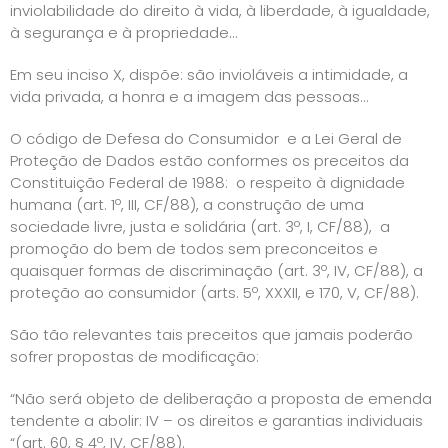
inviolabilidade do direito à vida, à liberdade, à igualdade,
à segurança e à propriedade…
Em seu inciso X, dispõe: são invioláveis a intimidade, a
vida privada, a honra e a imagem das pessoas…
O código de Defesa do Consumidor e a Lei Geral de
Proteção de Dados estão conformes os preceitos da
Constituição Federal de 1988: o respeito à dignidade
humana (art. 1º, III, CF/88), a construção de uma
sociedade livre, justa e solidária (art. 3º, I, CF/88), a
promoção do bem de todos sem preconceitos e
quaisquer formas de discriminação (art. 3º, IV, CF/88), a
proteção ao consumidor (arts. 5º, XXXII, e 170, V, CF/88).
São tão relevantes tais preceitos que jamais poderão
sofrer propostas de modificação:
“Não será objeto de deliberação a proposta de emenda
tendente a abolir: IV – os direitos e garantias individuais
“(art. 60, § 4º, IV, CF/88).