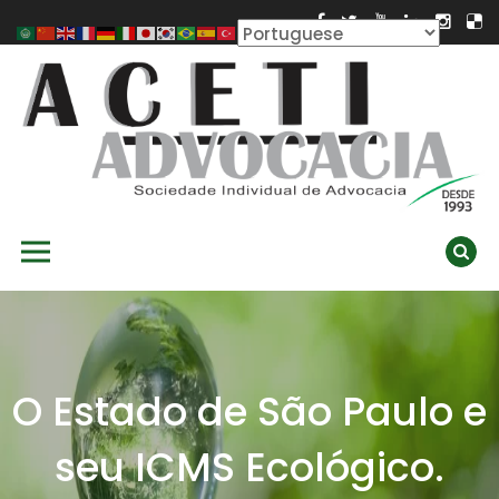
Skip
to
content
ACETI ADVOCACIA
Aceti Advocacia – Assessoria e Consultoria Empresarial
Primary Menu
Ambiental
O Estado de São Paulo e
seu ICMS Ecológico.