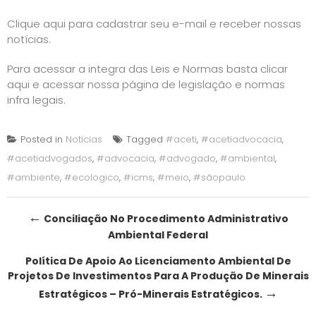
Clique aqui para cadastrar seu e-mail e receber nossas
notícias.
Para acessar a integra das Leis e Normas basta
clicar
aqui e acessar nossa página de legislação e normas
infra legais
.
Posted in
Notícias
Tagged
#aceti
,
#acetiadvocacia
,
#acetiadvogados
,
#advocacia
,
#advogado
,
#ambiental
,
#ambiente
,
#ecologico
,
#icms
,
#meio
,
#sãopaulo
Post
←
Conciliação No Procedimento Administrativo
Ambiental Federal
navigation
Política De Apoio Ao Licenciamento Ambiental De
Projetos De Investimentos Para A Produção De Minerais
→
Estratégicos – Pró-Minerais Estratégicos.