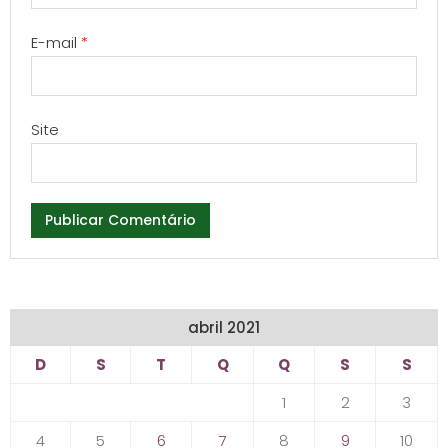
E-mail
*
Site
abril 2021
D
S
T
Q
Q
S
S
1
2
3
4
5
6
7
8
9
10