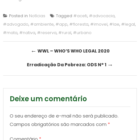
Posted in
Notícias
Tagged
#aceti
,
#advocacia
,
#advogado
,
#ambiente
,
#app
,
#floresta
,
#imovel
,
#lae
,
#legal
,
#mata
,
#nativa
,
#reserva
,
#rural
,
#urbano
Post
←
WWL – WHO’S WHO LEGAL 2020
navigation
→
Erradicação Da Pobreza: ODS N° 1
Deixe um comentário
O seu endereço de e-mail não será publicado.
Campos obrigatórios são marcados com
*
Comentário
*