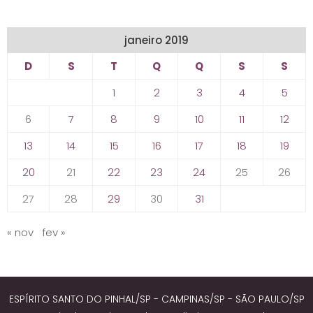
janeiro 2019
D
S
T
Q
Q
S
S
1
2
3
4
5
6
7
8
9
10
11
12
13
14
15
16
17
18
19
20
21
22
23
24
25
26
27
28
29
30
31
« nov
fev »
ESPÍRITO SANTO DO PINHAL/SP - CAMPINAS/SP - SÃO PAULO/SP