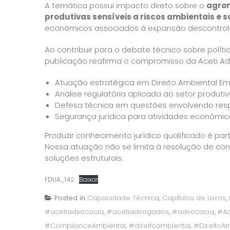
A temática possui impacto direto sobre o
agron
produtivas sensíveis a riscos ambientais e s
econômicos associados à expansão descontrol
Ao contribuir para o debate técnico sobre políti
publicação reafirma o compromisso da Aceti A
Atuação estratégica em Direito Ambiental Em
Análise regulatória aplicada ao setor produti
Defesa técnica em questões envolvendo res
Segurança jurídica para atividades econômic
Produzir conhecimento jurídico qualificado é par
Nossa atuação não se limita à resolução de conf
soluções estruturais.
FDUA_142
Baixar
Posted in
Capacidade Técnica
,
Capítulos de Livros
,
#acetiadvocacia
,
#acetiadvogados
,
#advocacia
,
#Ad
#ComplianceAmbiental
,
#direitoambiental
,
#DireitoA