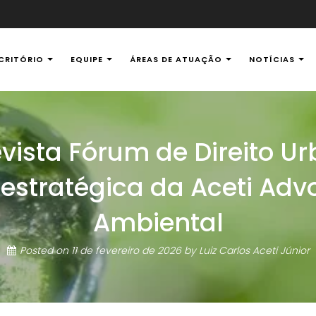
CRITÓRIO
EQUIPE
ÁREAS DE ATUAÇÃO
NOTÍCIAS
al Ambiental
vista Fórum de Direito U
estratégica da Aceti Adv
Ambiental
Posted on
11 de fevereiro de 2026
by
Luiz Carlos Aceti Júnior