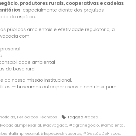
egócio, produtores rurais, cooperativas e cadeias
anitários
, especialmente diante dos prejuízos
ada da espécie.
cas públicas ambientais e efetividade regulatória, a
dvocacia com:
presarial
vo
ponsabilidade ambiental
as de base rural
te da nossa missão institucional.
litos — buscamos antecipar riscos e contribuir para
Notícias
,
Periódicos Técnicos
Tagged
#aceti
,
vocaciaEmpresarial
,
#advogado
,
#agronegócio
,
#ambiental
,
mbientalEmpresarial
,
#EspéciesInvasoras
,
#GestãoDeRiscos
,