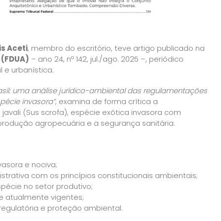
s Aceti
, membro do escritório, teve artigo publicado na
l (FDUA)
– ano 24, nº 142, jul./ago. 2025 –, periódico
 e urbanística.
asil: uma análise jurídico-ambiental das regulamentações
pécie invasora”
, examina de forma crítica a
avali (Sus scrofa), espécie exótica invasora com
produção agropecuária e a segurança sanitária.
vasora e nociva;
rativa com os princípios constitucionais ambientais;
pécie no setor produtivo;
e atualmente vigentes;
 regulatória e proteção ambiental.