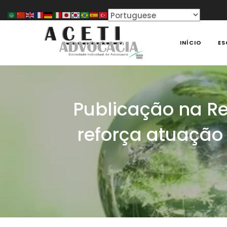
Skip
to
content
INÍCIO
ES
ACETI ADVOCACIA
Aceti Advocacia – Assessoria e Consultoria Empresari
Publicação na Re
reforça atuação 